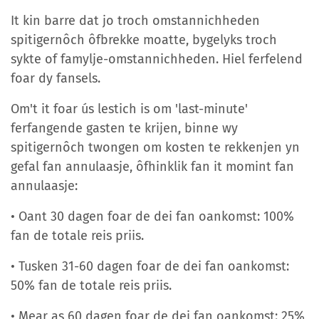
It kin barre dat jo troch omstannichheden
spitigernôch ôfbrekke moatte, bygelyks troch
sykte of famylje-omstannichheden. Hiel ferfelend
foar dy fansels.
Om't it foar ús lestich is om 'last-minute'
ferfangende gasten te krijen, binne wy
spitigernôch twongen om kosten te rekkenjen yn
gefal fan annulaasje, ôfhinklik fan it momint fan
annulaasje:
• Oant 30 dagen foar de dei fan oankomst: 100%
fan de totale reis priis.
• Tusken 31-60 dagen foar de dei fan oankomst:
50% fan de totale reis priis.
• Mear as 60 dagen foar de dei fan oankomst: 25%