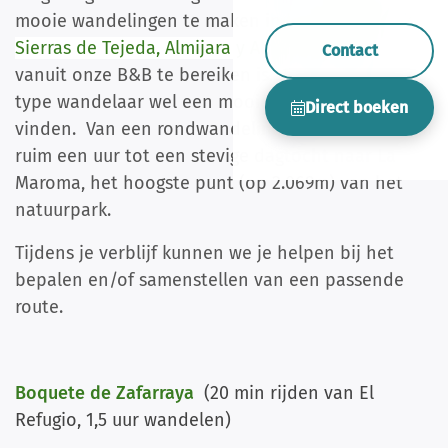
mooie wandelingen te maken in het
Natuurpark
Sierras de Tejeda, Almijara y Alhama
dat direct
Contact
vanuit onze B&B te bereiken is. Er is voor elke
type wandelaar wel een mooie passende route te
Direct boeken
vinden. Van een rondwandeling naar Alcaucín van
ruim een uur tot een stevige dagtocht naar La
Maroma, het hoogste punt (op 2.069m) van het
natuurpark.
Tijdens je verblijf kunnen we je helpen bij het
bepalen en/of samenstellen van een passende
route.
Boquete de Zafarraya
(20 min rijden van El
Refugio, 1,5 uur wandelen)