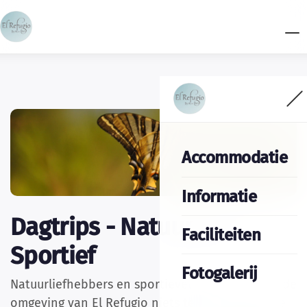
Accommodatie
Informatie
Dagtrips - Natuur en
Faciliteiten
Sportief
Fotogalerij
Natuurliefhebbers en sportievelingen komen in de
omgeving van El Refugio niets tekort. Er zijn vele