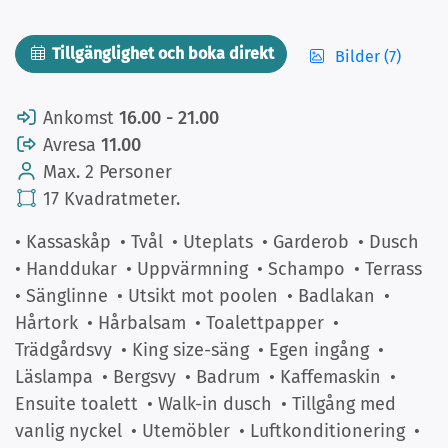
Tillgänglighet och boka direkt
Bilder (7)
Ankomst
16.00 - 21.00
Avresa
11.00
Max. 2 Personer
17 Kvadratmeter.
• Kassaskåp
• Tvål
• Uteplats
• Garderob
• Dusch
• Handdukar
• Uppvärmning
• Schampo
• Terrass
• Sänglinne
• Utsikt mot poolen
• Badlakan
•
Hårtork
• Hårbalsam
• Toalettpapper
•
Trädgårdsvy
• King size-säng
• Egen ingång
•
Läslampa
• Bergsvy
• Badrum
• Kaffemaskin
•
Ensuite toalett
• Walk-in dusch
• Tillgång med
vanlig nyckel
• Utemöbler
• Luftkonditionering
•