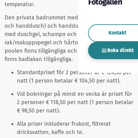
Fotogalleri
temperatur.
Den privata badrummet med dusch (regndusch
och handdusch) och handduksvärmare är utrustat
Kontakt
med duschgel, schampo och balsam, samt en
rak/makuppspegel och hårtork. Badlakan för
Boka direkt
poolen finns tillgängliga och för en stranddag
finns badlakan tillgängliga.
Standardpriset för 2 personer är € 124,50 per
natt (1 person betalar € 104,50 per natt).
Vid bokningar på minst en vecka är priset för
2 personer € 118,50 per natt (1 person betalar
€ 98,50 per natt).
Alla priser inkluderar frukost, filtrerat
dricksvatten, kaffe och te.