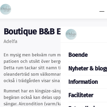
Boutique B&B El Refugio
Adelfa
Boende
En mysig men bekväm rum med egen entré via
patioen och utsikt över bergen och byn Espino.
Nyheter & blog
Detta rum tackar sitt namn till de många
oleanderträd som välkomnar dig vid ankomst och
också i trädgården visar sina vackra blommor.
Information
Rummet har en kingsize-säng (180x200) som på
Faciliteter
begäran också kan delas upp i två separata
sängar. Aircondition (varm/kall) ger en behaglig