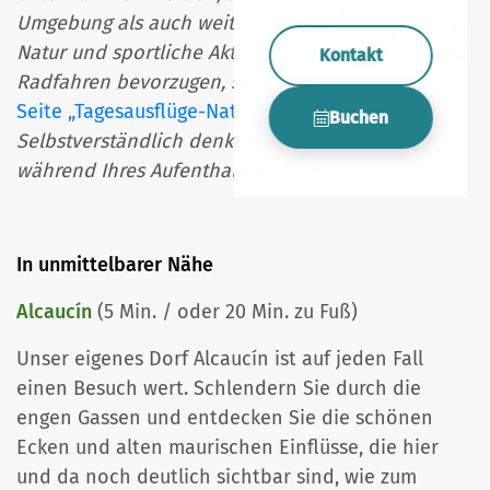
Umgebung als auch weiter entfernt. Wenn Sie die
Natur und sportliche Aktivitäten wie Wandern und
Kontakt
Radfahren bevorzugen, schauen Sie sich unsere
Seite „Tagesausflüge-Natur-und-Sportlich“ an.
Buchen
Selbstverständlich denken wir gerne auch
während Ihres Aufenthaltes bei uns mit.
In unmittelbarer Nähe
Alcaucín
(5 Min. / oder 20 Min. zu Fuß)
Unser eigenes Dorf Alcaucín ist auf jeden Fall
einen Besuch wert. Schlendern Sie durch die
engen Gassen und entdecken Sie die schönen
Ecken und alten maurischen Einflüsse, die hier
und da noch deutlich sichtbar sind, wie zum