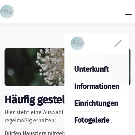
Unterkunft
Informationen
Häufig gestellte Fragen
Einrichtungen
Hier steht eine Auswahl der Fragen, die wir
Fotogalerie
regelmäßig erhalten:
Dürfen Haustiere mitgebracht werden?
Nein, es ist