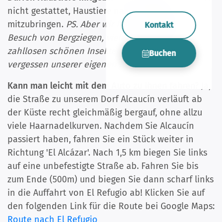
nicht gestattet, Haustiere nach El Refugio
mitzubringen.
PS. Aber wir haben regelmäßig
Kontakt
Besuch von Bergziegen, vielen (Rau-)Vögeln,
zahllosen schönen Insekten und nicht zu
Buchen
vergessen unserer eigenen Katze Rayo!
Kann man leicht mit dem Auto zu Ihnen fahren?
Ja,
die Straße zu unserem Dorf Alcaucín verläuft ab
der Küste recht gleichmäßig bergauf, ohne allzu
viele Haarnadelkurven. Nachdem Sie Alcaucín
passiert haben, fahren Sie ein Stück weiter in
Richtung 'El Alcázar'. Nach 1,5 km biegen Sie links
auf eine unbefestigte Straße ab. Fahren Sie bis
zum Ende (500m) und biegen Sie dann scharf links
in die Auffahrt von El Refugio ab! Klicken Sie auf
den folgenden Link für die Route bei Google Maps:
Route nach El Refugio